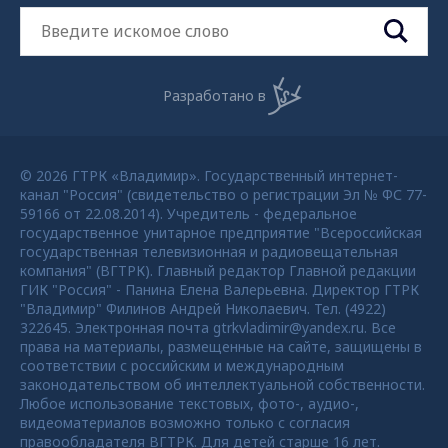
Разработано в
© 2026 ГТРК «Владимир». Государственный интернет-
канал "Россия" (свидетельство о регистрации Эл № ФС 77-
59166 от 22.08.2014). Учредитель - федеральное
государственное унитарное предприятие "Всероссийская
государственная телевизионная и радиовещательная
компания" (ВГТРК). Главный редактор Главной редакции
ГИК "Россия" - Панина Елена Валерьевна. Директор ГТРК
"Владимир" Филинов Андрей Николаевич. Тел. (4922)
322645. Электронная почта gtrkvladimir@yandex.ru. Все
права на материалы, размещенные на сайте, защищены в
соответствии с российским и международным
законодательством об интеллектуальной собственности.
Любое использование текстовых, фото-, аудио-,
видеоматериалов возможно только с согласия
правообладателя ВГТРК. Для детей старше 16 лет.