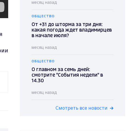
месяц назад
ОБЩЕСТВО
От +31 до шторма за три дня:
какая погода ждет владимирцев
я
в начале июля?
месяц назад
рии
ОБЩЕСТВО
О главном за семь дней:
смотрите "События недели" в
14.30
месяц назад
Смотреть все новости