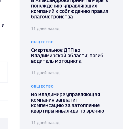
в
В Александрове приняты меры к
понуждению управляющих
компаний к соблюдению правил
благоустройства
 и
11 дней назад
ОБЩЕСТВО
Смертельное ДТП во
Владимирской области: погиб
водитель мотоцикла
11 дней назад
ОБЩЕСТВО
Во Владимире управляющая
компания заплатит
компенсацию за затопление
квартиры инвалида по зрению
11 дней назад