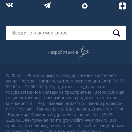
Разработано в
© 2026 ГТРК «Владимир». Государственный интернет-
канал "Россия" (свидетельство о регистрации Эл № ФС 77-
59166 от 22.08.2014). Учредитель - федеральное
государственное унитарное предприятие "Всероссийская
государственная телевизионная и радиовещательная
компания" (ВГТРК). Главный редактор Главной редакции
ГИК "Россия" - Панина Елена Валерьевна. Директор ГТРК
"Владимир" Филинов Андрей Николаевич. Тел. (4922)
322645. Электронная почта gtrkvladimir@yandex.ru. Все
права на материалы, размещенные на сайте, защищены в
соответствии с российским и международным