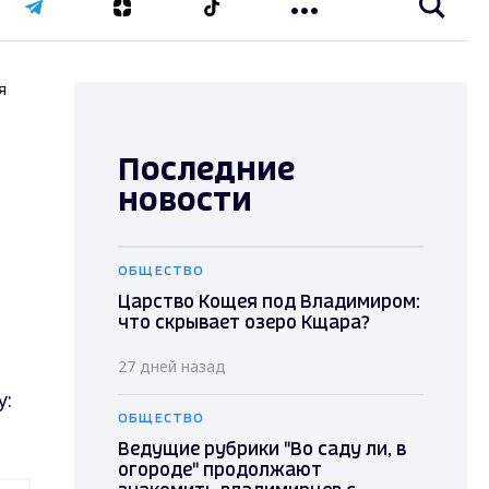
я
Последние
новости
ОБЩЕСТВО
Царство Кощея под Владимиром:
что скрывает озеро Кщара?
27 дней назад
у:
ОБЩЕСТВО
Ведущие рубрики "Во саду ли, в
огороде" продолжают