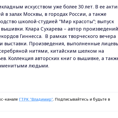
ладным искусством уже более 30 лет. В ее акти
й в залах Москвы, в городах России, а также
водство школой-студией "Мир красоты"; выпуск
х вышивки. Клара Сухарева – автор произведений
екордов Гиннесса. В рамках творческого вечера
ри выставки. Произведения, выполненные лицев
серебряной нитями, китайским шелком на
ев. Коллекция авторских книг о вышивке, а такж
наменитыми людьми.
кс-канале
ГТРК "Владимир"
. Подписывайтесь и будьте в