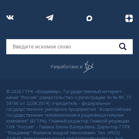
Разработано в
© 2026 ГТРК «Владимир». Государственный интернет-
канал "Россия" (свидетельство о регистрации Эл № ФС 77-
59166 от 22.08.2014). Учредитель - федеральное
государственное унитарное предприятие "Всероссийская
государственная телевизионная и радиовещательная
компания" (ВГТРК). Главный редактор Главной редакции
ГИК "Россия" - Панина Елена Валерьевна. Директор ГТРК
"Владимир" Филинов Андрей Николаевич. Тел. (4922)
322645. Электронная почта gtrkvladimir@yandex.ru. Все