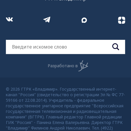
Разработано в
© 2026 ГТРК «Владимир». Государственный интернет-
канал "Россия" (свидетельство о регистрации Эл № ФС 77-
59166 от 22.08.2014). Учредитель - федеральное
государственное унитарное предприятие "Всероссийская
государственная телевизионная и радиовещательная
компания" (ВГТРК). Главный редактор Главной редакции
ГИК "Россия" - Панина Елена Валерьевна. Директор ГТРК
"Владимир" Филинов Андрей Николаевич. Тел. (4922)