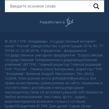
Разработано в
© 2026 ГТРК «Владимир». Государственный интернет-
канал "Россия" (свидетельство о регистрации Эл № ФС 77-
59166 от 22.08.2014). Учредитель - федеральное
государственное унитарное предприятие "Всероссийская
государственная телевизионная и радиовещательная
компания" (ВГТРК). Главный редактор Главной редакции
ГИК "Россия" - Панина Елена Валерьевна. Директор ГТРК
"Владимир" Филинов Андрей Николаевич. Тел. (4922)
322645. Электронная почта gtrkvladimir@yandex.ru. Все
права на материалы, размещенные на сайте, защищены в
соответствии с российским и международным
законодательством об интеллектуальной собственности.
Любое использование текстовых, фото-, аудио-,
видеоматериалов возможно только с согласия
правообладателя ВГТРК. Для детей старше 16 лет.