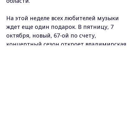
области.
На этой неделе всех любителей музыки
ждет еще один подарок. В пятницу, 7
октября, новый, 67-ой по счету,
концертный сезон откроет владимирская
филармония. И первый концерт - вечер
Max - канал Россия "ГТРК
русского романса.
Владимир"
Главные новости города
Владимира и региона.
Мария Кокорева
Самые свежие и главные новости в макс-канале
ГТРК "Владимир"
. Подписывайтесь и будьте в
курсе всех событий!
Опубликовано: 4 октября 2011 года