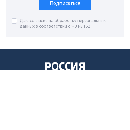
Подписаться
Даю согласие на обработку персональных
данных в соответствии с ФЗ № 152
ГТРК Владимир
Max - канал Россия "ГТРК
Владимир"
Главные новости города
Владимира и региона.