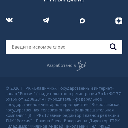
Разработано в
© 2026 ГТРК «Владимир». Государственный интернет-
канал "Россия" (свидетельство о регистрации Эл № ФС 77-
59166 от 22.08.2014). Учредитель - федеральное
государственное унитарное предприятие "Всероссийская
государственная телевизионная и радиовещательная
компания" (ВГТРК). Главный редактор Главной редакции
ГИК "Россия" - Панина Елена Валерьевна. Директор ГТРК
"Владимир" Филинов Андрей Николаевич. Тел. (4922)