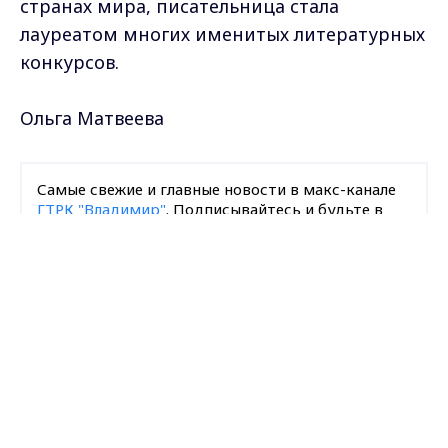
странах мира, писательница стала
лауреатом многих именитых литературных
конкурсов.
Ольга Матвеева
Самые свежие и главные новости в макс-канале
ГТРК "Владимир"
. Подписывайтесь и будьте в
курсе всех событий!
Max - канал Россия "ГТРК
Владимир"
Главные новости города
Опубликовано: 2 ноября 2011 года
Владимира и региона.
Загрузить ещё