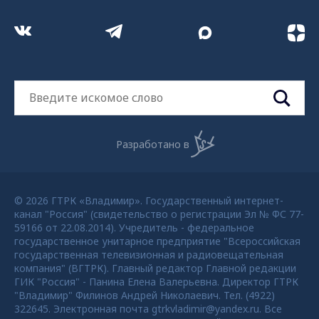
Разработано в
© 2026 ГТРК «Владимир». Государственный интернет-
канал "Россия" (свидетельство о регистрации Эл № ФС 77-
59166 от 22.08.2014). Учредитель - федеральное
государственное унитарное предприятие "Всероссийская
государственная телевизионная и радиовещательная
компания" (ВГТРК). Главный редактор Главной редакции
ГИК "Россия" - Панина Елена Валерьевна. Директор ГТРК
"Владимир" Филинов Андрей Николаевич. Тел. (4922)
322645. Электронная почта gtrkvladimir@yandex.ru. Все