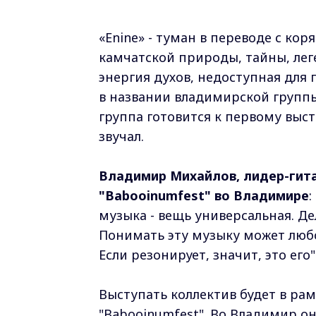
«Enine» - туман в переводе с кор
камчатской природы, тайны, лег
энергия духов, недоступная для 
в названии владимирской группы
группа готовится к первому выс
звучал.
Владимир Михайлов, лидер-гита
"Babooinumfest" во Владимире
:
музыка - вещь универсальная. Де
Понимать эту музыку может любой
Если резонирует, значит, это его"
Выступать коллектив будет в ра
"Babooinumfest". Во Владимир о