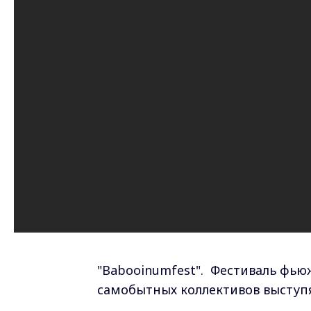
"Babooinumfest". Фестиваль фью
самобытных коллективов выступя