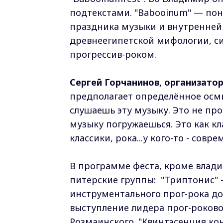
подтекстами. "Babooinum" — пон
праздника музыки и внутренней
древнеегипетской мифологии, си
прогрессив-роком.
Сергей Горчанинов, организатор
предполагает определённое осм
слушаешь эту музыку. Это не про
музыку погружаешься. Это как кл
классики, рока...у кого-то - сов
В программе феста, кроме влади
питерские группы: "Триптонис" 
инструментального прог-рока до
выступление лидера прог-роковой
Розмаинского. "Квинтэсенция ко