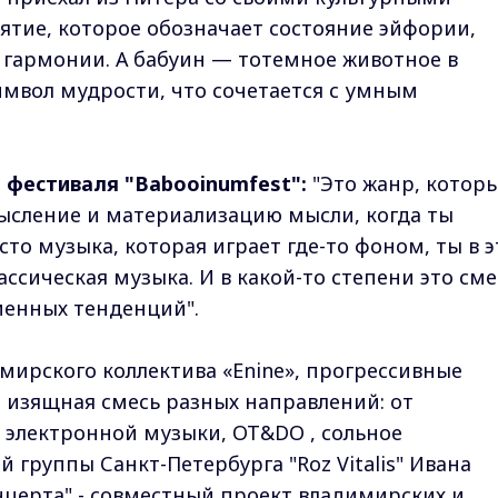
ятие, которое обозначает состояние эйфории,
 гармонии. А бабуин — тотемное животное в
мвол мудрости, что сочетается с умным
 фестиваля "Babooinumfest":
"Это жанр, котор
ысление и материализацию мысли, когда ты
сто музыка, которая играет где-то фоном, ты в э
ассическая музыка. И в какой-то степени это сме
ременных тенденций".
мирского коллектива «Enine», прогрессивные
- изящная смесь разных направлений: от
 электронной музыки, OT&DO , сольное
 группы Санкт-Петербурга "Roz Vitalis" Ивана
нцерта" - совместный проект владимирских и