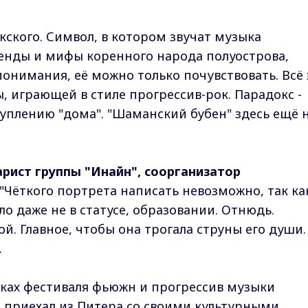
якского. Символ, в котором звучат музыка
енды и мифы коренного народа полуострова,
понимания, её можно только почувствовать. Всё 
, играющей в стиле прогрессив-рок. Парадокс -
туплению "дома". "Шаманский бубен" здесь ещё 
рист группы "Инайн", соорганизатор
 "Чёткого портрета написать невозможно, так ка
ло даже не в статусе, образовании. Отнюдь.
. Главное, чтобы она трогала струны его души.
.
мках фестиваля фьюжн и прогрессив музыки
н приехал из Питера со своими культурными