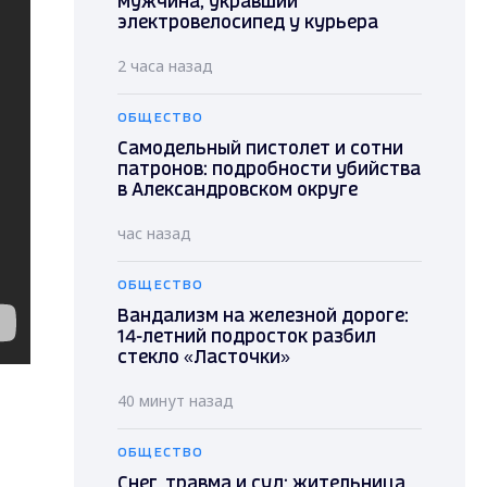
мужчина, укравший
электровелосипед у курьера
2 часа назад
ОБЩЕСТВО
Самодельный пистолет и сотни
патронов: подробности убийства
в Александровском округе
час назад
ОБЩЕСТВО
Вандализм на железной дороге:
14-летний подросток разбил
стекло «Ласточки»
40 минут назад
ОБЩЕСТВО
Снег, травма и суд: жительница