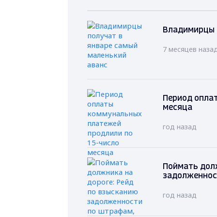
Владимирцы 
7 месяцев наза
Период опла
месяца
год назад
Поймать долж
задолженнос
год назад