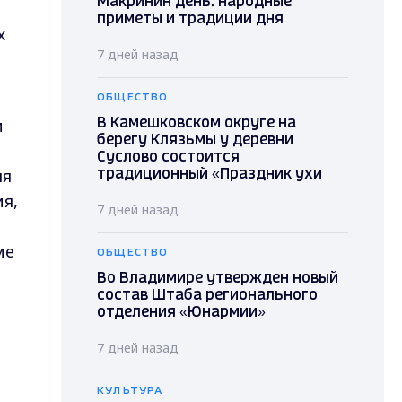
Макринин день: народные
приметы и традиции дня
х
7 дней назад
ОБЩЕСТВО
и
В Камешковском округе на
берегу Клязьмы у деревни
Суслово состоится
ля
традиционный «Праздник ухи
я,
7 дней назад
ме
ОБЩЕСТВО
Во Владимире утвержден новый
состав Штаба регионального
отделения «Юнармии»
7 дней назад
КУЛЬТУРА