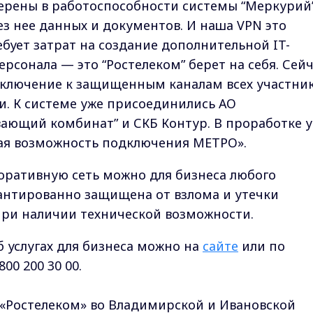
ерены в работоспособности системы “Меркурий
з нее данных и документов. И наша VPN это
ебует затрат на создание дополнительной IT-
рсонала — это “Ростелеком” берет на себя. Сей
ключение к защищенным каналам всех участни
 К системе уже присоединились АО
ающий комбинат” и СКБ Контур. В проработке у
ая возможность подключения МЕТРО».
оративную сеть можно для бизнеса любого
антированно защищена от взлома и утечки
 при наличии технической возможности.
 услугах для бизнеса можно на
сайте
или по
00 200 30 00.
 «Ростелеком» во Владимирской и Ивановской