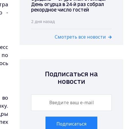
тра
День огурца в 24‑й раз собрал
рекордное число гостей
о -
2 дня назад
Смотреть все новости
есс
 по
ось
Подписаться на
новости
 во
ку.
дры
пех
Подписаться