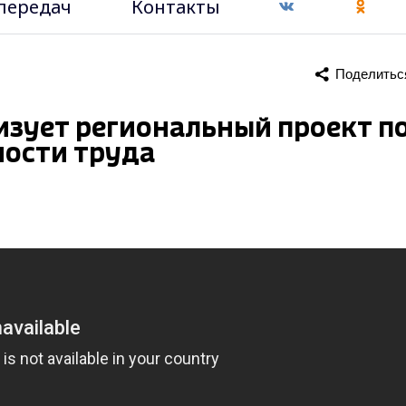
передач
Контакты
Поделитьс
изует региональный проект п
ости труда