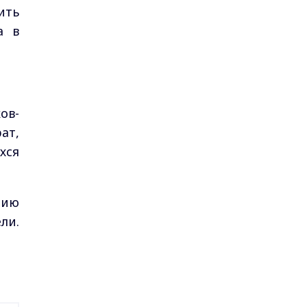
ить
а в
ов-
ат,
хся
нию
ли.