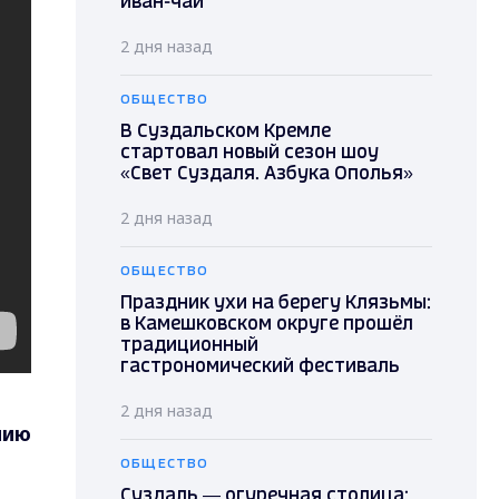
иван-чай
2 дня назад
ОБЩЕСТВО
В Суздальском Кремле
стартовал новый сезон шоу
«Свет Суздаля. Азбука Ополья»
2 дня назад
ОБЩЕСТВО
Праздник ухи на берегу Клязьмы:
в Камешковском округе прошёл
традиционный
гастрономический фестиваль
2 дня назад
нию
ОБЩЕСТВО
Суздаль — огуречная столица: