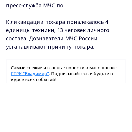
пресс-служба МЧС по
К ликвидации пожара привлекалось 4
единицы техники, 13 человек личного
состава. Дознаватели МЧС России
устанавливают причину пожара.
Самые свежие и главные новости в макс-канале
ГТРК "Владимир"
. Подписывайтесь и будьте в
курсе всех событий!
Max - канал Россия "ГТРК
Опубликовано: 10 мая 2021 года
Владимир"
Главные новости города
Владимира и региона.
Загрузить ещё