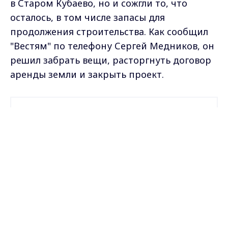
в Старом Кубаево, но и сожгли то, что
осталось, в том числе запасы для
продолжения строительства. Как сообщил
"Вестям" по телефону Сергей Медников, он
решил забрать вещи, расторгнуть договор
аренды земли и закрыть проект.
Самые свежие и главные новости в макс-канале
ГТРК "Владимир"
. Подписывайтесь и будьте в
Max - канал Россия "ГТРК
курсе всех событий!
Владимир"
Главные новости города
Владимира и региона.
Опубликовано: 11 мая 2021 года
Загрузить ещё