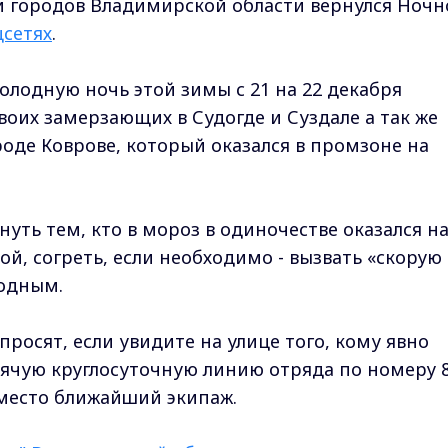
и городов Владимирской области вернулся Ночн
цсетях
.
олодную ночь этой зимы с 21 на 22 декабря
воих замерзающих в Судогде и Суздале а так же
роде Коврове, который оказался в промзоне на
нуть тем, кто в мороз в одиночестве оказался н
й, согреть, если необходимо - вызвать «скорую
одным.
росят, если увидите на улице того, кому явно
ячую круглосуточную линию отряда по номеру 8
а место ближайший экипаж.