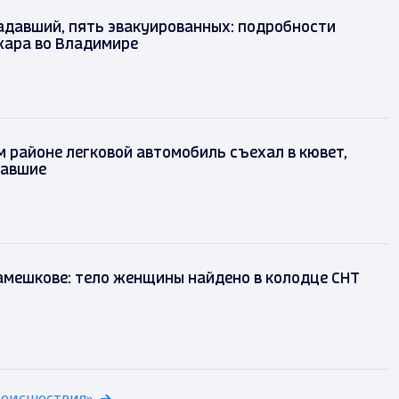
адавший, пять эвакуированных: подробности
жара во Владимире
 районе легковой автомобиль съехал в кювет,
давшие
амешкове: тело женщины найдено в колодце СНТ
роисшествия»