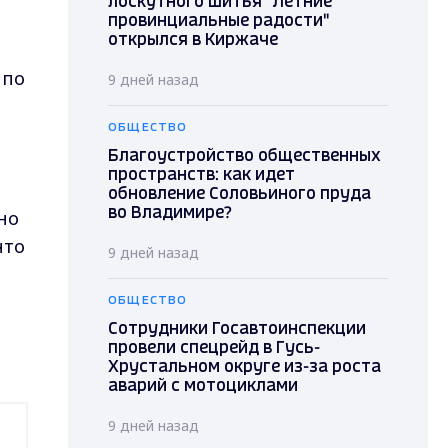
лоскутного шитья "Летние
провинциальные радости"
открылся в Киржаче
 по
9 дней назад
ОБЩЕСТВО
Благоустройство общественных
пространств: как идет
обновление Соловьиного пруда
но
во Владимире?
что
9 дней назад
ОБЩЕСТВО
Сотрудники Госавтоинспекции
провели спецрейд в Гусь-
Хрустальном округе из-за роста
аварий с мотоциклами
9 дней назад