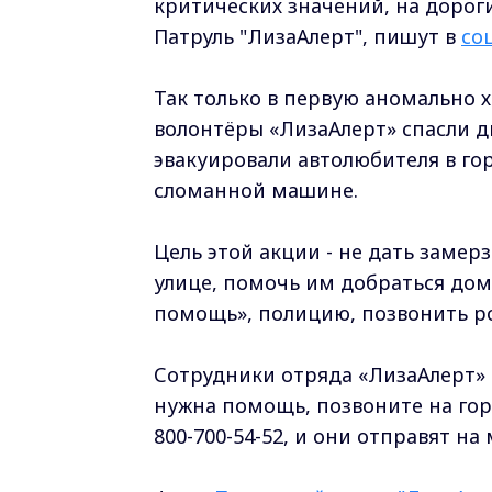
критических значений, на дорог
Патруль "ЛизаАлерт", пишут в
со
Так только в первую аномально х
волонтёры «ЛизаАлерт» спасли д
эвакуировали автолюбителя в го
сломанной машине.
Цель этой акции - не дать замерз
улице, помочь им добраться домо
помощь», полицию, позвонить р
Сотрудники отряда «ЛизаАлерт» п
нужна помощь, позвоните на гор
800-700-54-52, и они отправят н