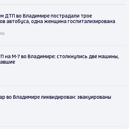
ом ДТП во Владимире пострадали трое
ов автобуса, одна женщина госпитализирована
зад
П на М-7 во Владимире: столкнулись две машины,
давшие
ар во Владимире ликвидирован: эвакуированы