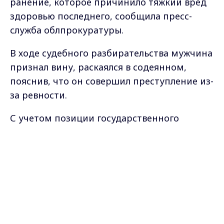
ранение, которое причинило тяжкий вред
здоровью последнего, сообщила пресс-
служба облпрокуратуры.
В ходе судебного разбирательства мужчина
признал вину, раскаялся в содеянном,
пояснив, что он совершил преступление из-
за ревности.
С учетом позиции государственного
обвинителя, личности подсудимого,
Max - канал Россия "ГТРК
наличия смягчающих наказание
Владимир"
обстоятельств, судом мужчине назначено
Главные новости города
Владимира и региона.
наказание в виде лишения свободы на срок
3 года 7 месяцев с отбыванием наказания в
исправительной колонии строгого режима.