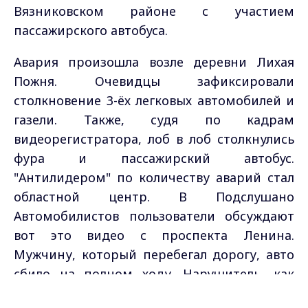
Вязниковском районе с участием
пассажирского автобуса.
Авария произошла возле деревни Лихая
Пожня. Очевидцы зафиксировали
столкновение 3-ёх легковых автомобилей и
газели. Также, судя по кадрам
видеорегистратора, лоб в лоб столкнулись
фура и пассажирский автобус.
"Антилидером" по количеству аварий стал
областной центр. В Подслушано
Автомобилистов пользователи обсуждают
вот это видео с проспекта Ленина.
Мужчину, который перебегал дорогу, авто
сбило на полном ходу. Нарушитель, как
пишут в комментариях, не пострадал. Всего
Max - канал Россия "ГТРК
Владимир"