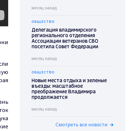
месяц назад
ОБЩЕСТВО
Делегация владимирского
регионального отделения
они
Ассоциации ветеранов СВО
посетила Совет Федерации
месяц назад
сли
ную
ОБЩЕСТВО
рая
Новые места отдыха и зеленые
въезды: масштабное
преображение Владимира
продолжается
знь
месяц назад
ток
ука
Смотреть все новости
кие