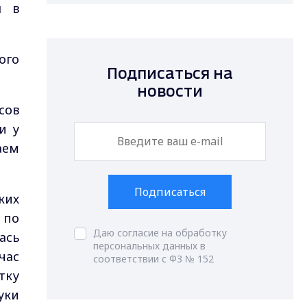
л в
ого
Подписаться на
новости
сов
и у
аем
Подписаться
ких
 по
Даю согласие на обработку
ась
персональных данных в
час
соответствии с ФЗ № 152
тку
уки