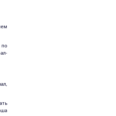
ием
 по
ал-
ал,
ать
оша