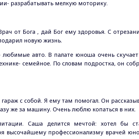
ии- разрабатывать мелкую моторику.
 Врач от Бога , дай Бог ему здоровья. С отрезан
 подарил новую жизнь.
- любимые авто. В палате юноша очень скучает
ехнике- семейное. По словам подростка, он собр
 гараж с собой. Я ему там помогал. Он рассказыв
разу же за машину. Очень люблю копаться в них.
литации. Саша делится мечтой: хотел бы ст
аря высочайшему профессионализму врачей юн