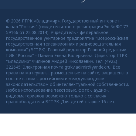
© 2026 ГТРК «Владимир». Государственный интернет-
канал "Россия" (свидетельство о регистрации Эл № ФС 77-
59166 от 22.08.2014). Учредитель - федеральное
государственное унитарное предприятие "Всероссийская
государственная телевизионная и радиовещательная
компания" (ВГТРК). Главный редактор Главной редакции
ГИК "Россия" - Панина Елена Валерьевна. Директор ГТРК
"Владимир" Филинов Андрей Николаевич. Тел. (4922)
322645. Электронная почта gtrkvladimir@yandex.ru. Все
права на материалы, размещенные на сайте, защищены в
соответствии с российским и международным
законодательством об интеллектуальной собственности.
Любое использование текстовых, фото-, аудио-,
видеоматериалов возможно только с согласия
правообладателя ВГТРК. Для детей старше 16 лет.