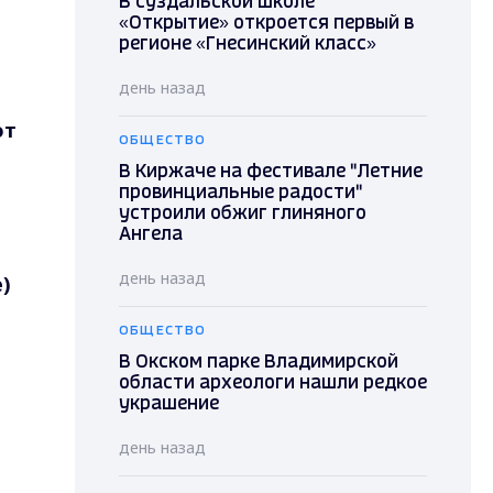
В суздальской школе
«Открытие» откроется первый в
регионе «Гнесинский класс»
день назад
от
ОБЩЕСТВО
В Киржаче на фестивале "Летние
провинциальные радости"
устроили обжиг глиняного
Ангела
день назад
)
ОБЩЕСТВО
В Окском парке Владимирской
области археологи нашли редкое
украшение
день назад