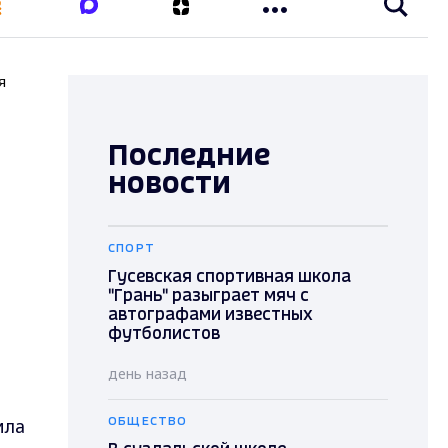
я
Последние
новости
СПОРТ
Гусевская спортивная школа
"Грань" разыграет мяч с
автографами известных
футболистов
день назад
ила
ОБЩЕСТВО