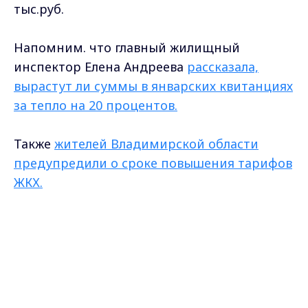
тыс.руб.
Напомним. что г
лавный жилищный
инспектор Елена Андреева
рассказала,
вырастут ли суммы в январских квитанциях
за тепло на 20 процентов.
Также
ж
ителей Владимирской области
предупредили о сроке повышения тарифов
ЖКХ.
Фото:
https://www.pxfuel.com/
Max - канал Россия "ГТРК
Владимир"
Главные новости города
Самые свежие и главные новости в макс-канале
Владимира и региона.
ГТРК "Владимир"
. Подписывайтесь и будьте в
курсе всех событий!