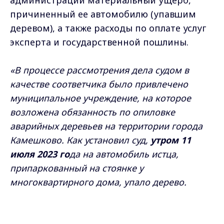
причиненный ее автомобилю (упавшим
деревом), а также расходы по оплате услуг
эксперта и государственной пошлины.
«В процессе рассмотрения дела судом в
качестве соответчика было привлечено
муниципальное учреждение, на которое
возложена обязанность по опиловке
аварийных деревьев на территории города
Камешково. Как установил суд,
утром 11
июля 2023 го
да на автомобиль истца,
припаркованный на стоянке у
многоквартирного дома, упало дерево.
Никто из участников процесса не оспаривал
размер причиненного истцу ущерба,
Max - канал Россия "ГТРК
Владимир"
определенный экспертом-техником,
Главные новости города