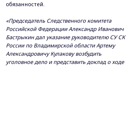
обязанностей.
«Председатель Следственного комитета
Российской Федерации Александр Иванович
Бастрыкин дал указание руководителю СУ СК
России по Владимирской области Артему
Александровичу Кулакову возбудить
уголовное дело и представить доклад о ходе
и результатах его расследования»
, -
Max - канал Россия "ГТРК
сообщают в пресс-службе СУ СК по
Владимир"
Главные новости города
Владимирской области.
Владимира и региона.
Исполнение поручения поставлено на
контроль в центральном аппарате
ведомства.