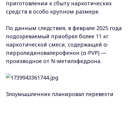
приготовлении к сбыту наркотических
средств в особо крупном размере.
По данным следствия, в феврале 2025 года
подозреваемый приобрел более 11 кг
наркотической смеси, содержащей α-
пирролидиновалерофенон (α-PVP) —
производное от N-метилэфедрона.
Злоумышленник планировал перевезти
наркотики в город Ковров для дальнейшего
сбыта, однако его планы были сорваны,
Max - канал Россия "ГТРК
Владимир"
благодаря оперативным действиям
Главные новости города
Владимира и региона.
правоохранителей.