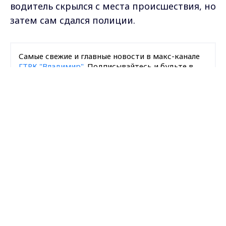
водитель скрылся с места происшествия, но
затем сам сдался полиции.
Самые свежие и главные новости в макс-канале
ГТРК "Владимир"
. Подписывайтесь и будьте в
курсе всех событий!
Max - канал Россия "ГТРК
Владимир"
Главные новости города
Опубликовано: 29 апреля 2025 года
Владимира и региона.
Поделиться
ДТП
авария
новости Владимирской области