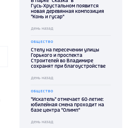
В парке "Сказка" в
Гусь‑Хрустальном появится
новая деревянная композиция
"Конь и гусар"
день назад
ОБЩЕСТВО
Стелу на пересечении улицы
Горького и проспекта
Строителей во Владимире
сохранят при благоустройстве
день назад
ОБЩЕСТВО
"Искатель" отмечает 60‑летие:
я
юбилейная смена проходит на
базе центра "Олимп"
день назад