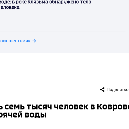
воде: в реке Клязьма обнаружено тело
человека
роисшествия»
Поделитьс
 семь тысяч человек в Ковров
орячей воды