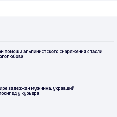
ри помощи альпинистского снаряжения спасли
оголюбове
ире задержан мужчина, укравший
лосипед у курьера