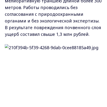
мелиоративную траншею длиной более 300
метров. Работы проводились без
согласования с природоохранными
органами и без экологической экспертизы.
В результате повреждения почвенного слоя
ущерб составил свыше 1,3 млн рублей.
Озеро «Чернецкое» имеет статус особо
Max - канал Россия "ГТРК
Владимир"
охраняемой природной территории с 1980
Главные новости города
Владимира и региона.
года. Здесь сохраняется популяция
сальвинии плавающей — растения,
занесенного в Красную книгу
Владимирской области.