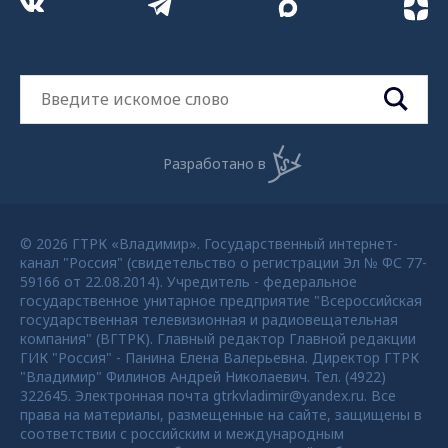
Разработано в
© 2026 ГТРК «Владимир». Государственный интернет-
канал "Россия" (свидетельство о регистрации Эл № ФС 77-
59166 от 22.08.2014). Учредитель - федеральное
государственное унитарное предприятие "Всероссийская
государственная телевизионная и радиовещательная
компания" (ВГТРК). Главный редактор Главной редакции
ГИК "Россия" - Панина Елена Валерьевна. Директор ГТРК
"Владимир" Филинов Андрей Николаевич. Тел. (4922)
322645. Электронная почта gtrkvladimir@yandex.ru. Все
права на материалы, размещенные на сайте, защищены в
соответствии с российским и международным