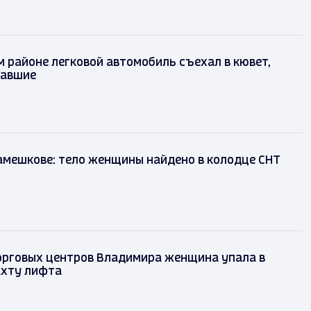
 районе легковой автомобиль съехал в кювет,
давшие
амешкове: тело женщины найдено в колодце СНТ
орговых центров Владимира женщина упала в
хту лифта