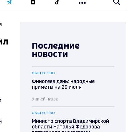
я
ил
Последние
новости
ОБЩЕСТВО
Финогеев день: народные
приметы на 29 июля
е
9 дней назад
ОБЩЕСТВО
й
Министр спорта Владимирской
области Наталья Федорова