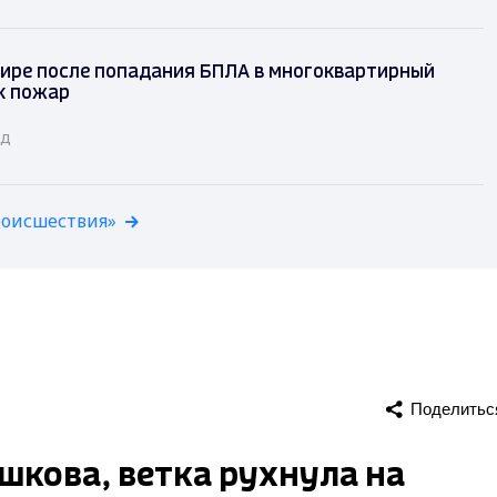
ире после попадания БПЛА в многоквартирный
к пожар
ад
роисшествия»
Поделитьс
ушкова, ветка рухнула на