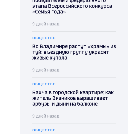
победителями федерального
этапа Всероссийского конкурса
«Семья года»
9 дней назад
ОБЩЕСТВО
Во Владимире растут «храмы» из
туй: въездную группу украсят
живые купола
9 дней назад
ОБЩЕСТВО
Бахча в городской квартире: как
житель Вязников выращивает
арбузы и дыни на балконе
9 дней назад
ОБЩЕСТВО