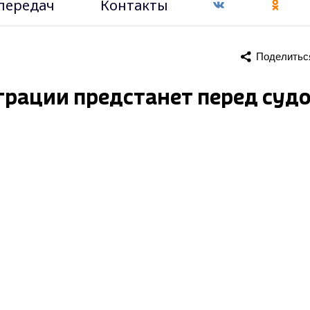
передач
Контакты
Поделитьс
грации предстанет перед суд