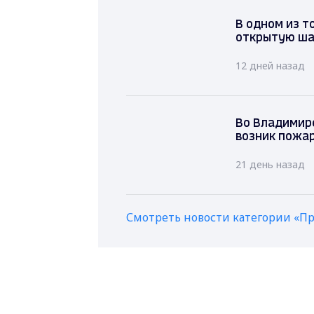
В одном из т
открытую ша
12 дней назад
Во Владим
дом возни
21 день наз
Смотреть новости категории «П