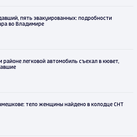
адавший, пять эвакуированных: подробности
жара во Владимире
 районе легковой автомобиль съехал в кювет,
давшие
амешкове: тело женщины найдено в колодце СНТ