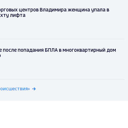
орговых центров Владимира женщина упала в
хту лифта
ире после попадания БПЛА в многоквартирный
к пожар
ад
роисшествия»