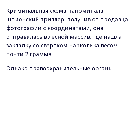
Криминальная схема напоминала
шпионский триллер: получив от продавца
фотографии с координатами, она
отправилась в лесной массив, где нашла
закладку со свертком наркотика весом
почти 2 грамма.
Однако правоохранительные органы
контролировали ситуацию с самого начала.
Женщину задержали сотрудники полиции
Max - канал Россия "ГТРК
Владимир"
прямо по пути домой, сразу после изъятия
Главные новости города
Владимира и региона.
амфетамина из её поясной сумки.
На следствии фигурантка полностью
признала вину и сотрудничала со
следствием. Теперь уголовное дело