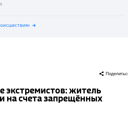
ад
роисшествия»
Поделитьс
е экстремистов: житель
и на счета запрещённых