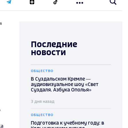
я
Последние
новости
ОБЩЕСТВО
В Суздальском Кремле —
аудиовизуальное шоу «Свет
Суздаля. Азбука Ополья»
3 дня назад
о
ОБЩЕСТВО
Подготовка к учебному году: в
ка