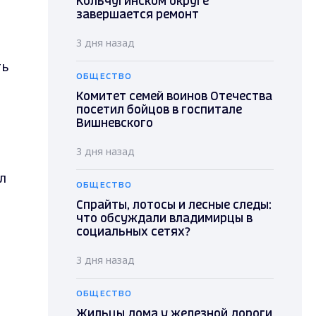
Кольчугинском округе
завершается ремонт
3 дня назад
ть
ОБЩЕСТВО
Комитет семей воинов Отечества
посетил бойцов в госпитале
Вишневского
3 дня назад
л
ОБЩЕСТВО
Спрайты, лотосы и лесные следы:
что обсуждали владимирцы в
социальных сетях?
3 дня назад
ОБЩЕСТВО
Жильцы дома у железной дороги