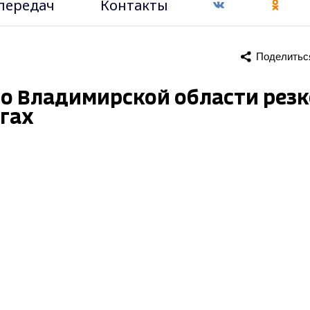
передач
Контакты
Поделитьс
 во Владимирской области рез
гах