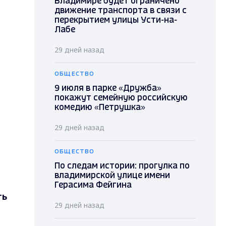
Владимире будет ограничено
движение транспорта в связи с
перекрытием улицы Усти-на-
Лабе
29 дней назад
ОБЩЕСТВО
9 июля в парке «Дружба»
покажут семейную российскую
комедию «Петрушка»
29 дней назад
ОБЩЕСТВО
По следам истории: прогулка по
владимирской улице имени
Герасима Фейгина
ть
29 дней назад