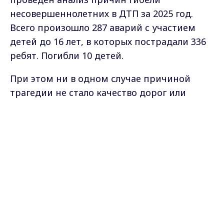
несовершеннолетних в ДТП за 2025 год.
Всего произошло 287 аварий с участием
детей до 16 лет, в которых пострадали 336
ребят. Погибли 10 детей.
При этом ни в одном случае причиной
трагедии не стало качество дорог или
отсутствие знаков. Основная причина —
нарушения самих участников движения или
Max - канал Россия "ГТРК
Владимир"
взрослых, которые позволяют детям
Главные новости города
Владимира и региона.
управлять опасной техникой без прав и
шлемов.
Так,
1 июля 2025 года подросток
в
Камешковском районе без мотошлема на
кроссовом мотоцикле не справился с