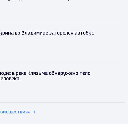
урина во Владимире загорелся автобус
воде: в реке Клязьма обнаружено тело
человека
роисшествия»