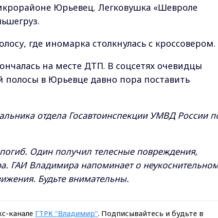
микрорайоне Юрьевец. Легковушка «Шевроле
ьшегруз.
лосу, где иномарка столкнулась с кроссовером.
ончалась на месте ДТП. В соцсетях очевидцы
й полосы в Юрьевце давно пора поставить
альника отдела Госавтоинспекции УМВД России по
 погиб. Один получил телесные повреждения,
ра. ГАИ Владимира напоминает о неукоснительно
ижения. Будьте внимательны.
кс-канале
ГТРК "Владимир"
. Подписывайтесь и будьте в