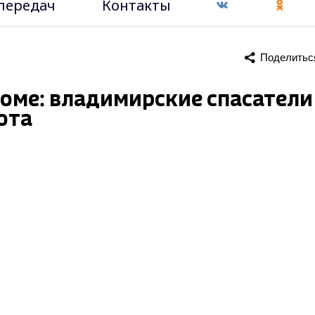
передач
Контакты
Поделитьс
оме: владимирские спасатели
ота