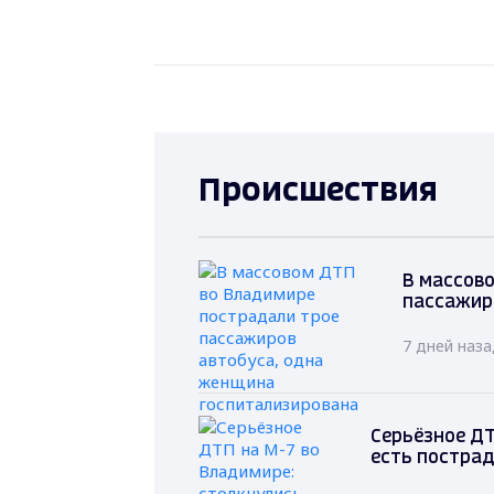
Происшествия
В массов
пассажир
7 дней наз
Серьёзное ДТ
есть постра