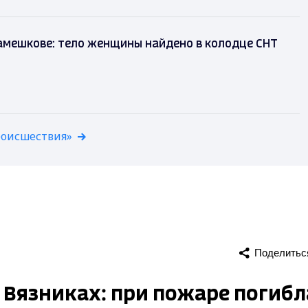
амешкове: тело женщины найдено в колодце СНТ
роисшествия»
Поделитьс
 Вязниках: при пожаре погибл