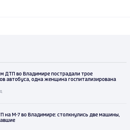
ом ДТП во Владимире пострадали трое
ов автобуса, одна женщина госпитализирована
ад
П на М-7 во Владимире: столкнулись две машины,
давшие