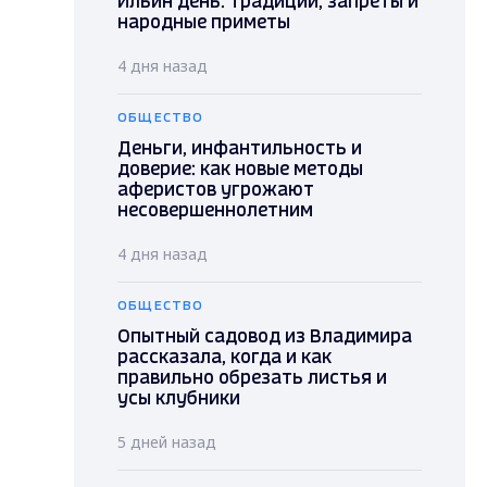
Ильин день: традиции, запреты и
народные приметы
4 дня назад
ОБЩЕСТВО
Деньги, инфантильность и
доверие: как новые методы
аферистов угрожают
несовершеннолетним
4 дня назад
ОБЩЕСТВО
Опытный садовод из Владимира
рассказала, когда и как
правильно обрезать листья и
усы клубники
5 дней назад