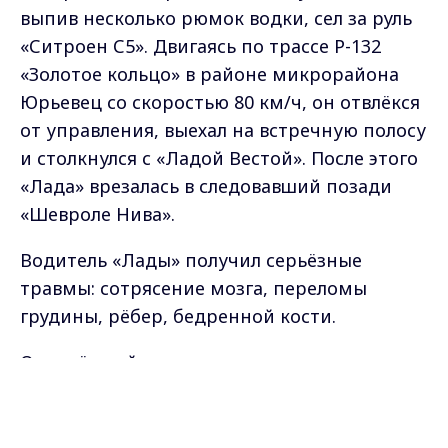
выпив несколько рюмок водки, сел за руль
«Ситроен С5». Двигаясь по трассе Р-132
«Золотое кольцо» в районе микрорайона
Юрьевец со скоростью 80 км/ч, он отвлёкся
от управления, выехал на встречную полосу
и столкнулся с «Ладой Вестой». После этого
«Лада» врезалась в следовавший позади
«Шевроле Нива».
Водитель «Лады» получил серьёзные
травмы: сотрясение мозга, переломы
грудины, рёбер, бедренной кости.
Осуждённый признал вину и возместил
материальный ущерб.
Max - канал Россия "ГТРК
Владимир"
Главные новости города
«Приговором суда виновному назначено
Владимира и региона.