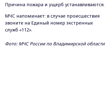
Причина пожара и ущерб устанавливаются.
МЧС напоминает: в случае происшествия
звоните на Единый номер экстренных
служб «112».
Фото: МЧС России по Владимирской области
Max - канал Россия "ГТРК
Самые свежие и главные новости в макс-канале
Владимир"
ГТРК "Владимир"
. Подписывайтесь и будьте в
Главные новости города
Владимира и региона.
курсе всех событий!
Опубликовано: 1 июня 2026 года
Поделиться