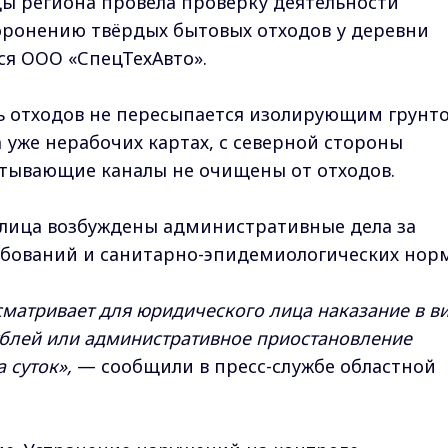
 региона провела проверку деятельности
оронению твёрдых бытовых отходов у деревни
ся ООО «СпецТехАвто».
ь отходов не пересыпается изолирующим грунт
 уже нерабочих картах, с северной стороны
атывающие каналы не очищены от отходов.
лица возбуждены административные дела за
ебований и санитарно-эпидемиологических норм
сматривает для юридического лица наказание в в
ублей или административное приостановление
 суток»,
— сообщили в пресс-службе областной