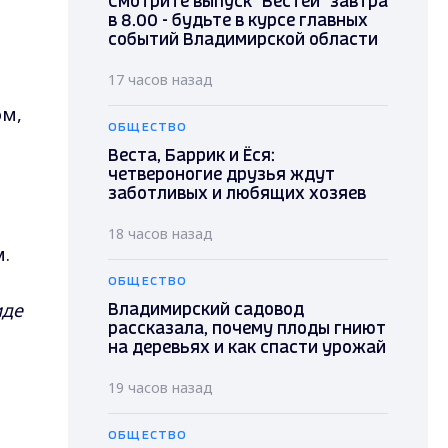
Смотрите выпуск "Вестей" завтра
в 8.00 - будьте в курсе главных
событий Владимирской области
17 часов назад
ом,
ОБЩЕСТВО
Веста, Баррик и Ёся:
четвероногие друзья ждут
заботливых и любящих хозяев
18 часов назад
.
ОБЩЕСТВО
иде
Владимирский садовод
рассказала, почему плоды гниют
на деревьях и как спасти урожай
19 часов назад
ОБЩЕСТВО