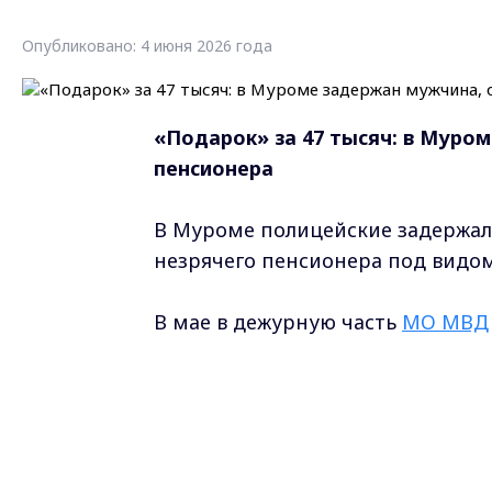
Опубликовано: 4 июня 2026 года
«Подарок» за 47 тысяч: в Муро
пенсионера
В Муроме полицейские задержали
незрячего пенсионера под видо
В мае в дежурную часть
МО МВД
города. Мужчина представился 
что пенсионеру полагается пода
оплатить доставку. Когда дедуш
плохо видит, и похитил из карма
рублей), а также забрал коробку 