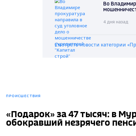
Во Владимир
мошенничест
4 дня назад
Смотреть новости категории «П
ПРОИСШЕСТВИЯ
«Подарок» за 47 тысяч: в М
обокравший незрячего пенс