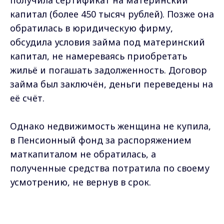
капитал (более 450 тысяч рублей). Позже она
обратилась в юридическую фирму,
обсудила условия займа под материнский
капитал, не намереваясь приобретать
жильё и погашать задолженность. Договор
займа был заключён, деньги переведены на
её счёт.
Однако недвижимость женщина не купила,
в Пенсионный фонд за распоряжением
маткапиталом не обратилась, а
полученные средства потратила по своему
усмотрению, не вернув в срок.
«Осуждённая вину в совершении
Max - канал Россия "ГТРК
преступления не признала, вместе с тем