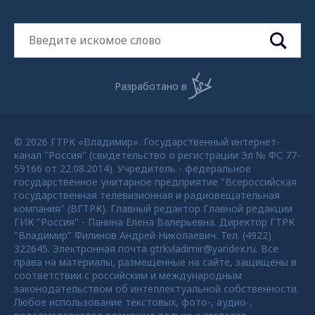
Разработано в
© 2026 ГТРК «Владимир». Государственный интернет-
канал "Россия" (свидетельство о регистрации Эл № ФС 77-
59166 от 22.08.2014). Учредитель - федеральное
государственное унитарное предприятие "Всероссийская
государственная телевизионная и радиовещательная
компания" (ВГТРК). Главный редактор Главной редакции
ГИК "Россия" - Панина Елена Валерьевна. Директор ГТРК
"Владимир" Филинов Андрей Николаевич. Тел. (4922)
322645. Электронная почта gtrkvladimir@yandex.ru. Все
права на материалы, размещенные на сайте, защищены в
соответствии с российским и международным
законодательством об интеллектуальной собственности.
Любое использование текстовых, фото-, аудио-,