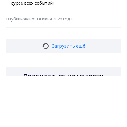
курсе всех событий!
Опубликовано: 14 июня 2026 года
Загрузить ещё
Подписаться на новости
Max - канал Россия "ГТРК
Владимир"
Главные новости города
Владимира и региона.
Подписаться