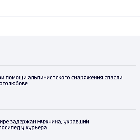
ри помощи альпинистского снаряжения спасли
оголюбове
ире задержан мужчина, укравший
лосипед у курьера