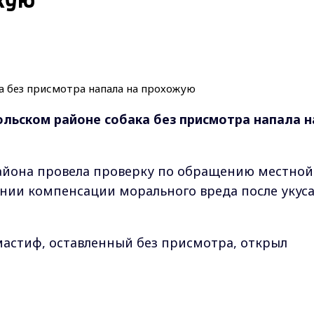
жую
льском районе собака без присмотра напала н
айона провела проверку по обращению местной
нии компенсации морального вреда после укус
 мастиф, оставленный без присмотра, открыл
пал на проходившую мимо пенсионерку. Собака
сле её криков выбежал хозяин и отогнал животн
Max - канал Россия "ГТРК Владимир"
ницу.
Главные новости города Владимира и региона.