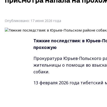
присмотра напала на прохо
Опубликовано: 17 июня 2026 года
Тяжкие последствия:
в Юрьев-По
прохожую
Прокуратура Юрьев-Польского р
жительницы о помощи во взыска
собаки.
13 февраля 2026 года тибетский
калитку, выбежал на улицу и на
кусала женщину за руки. Лишь по
Пострадавшая обратилась в боль