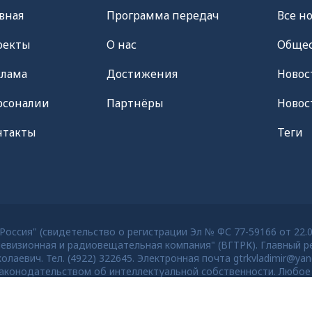
вная
Программа передач
Все н
оекты
О нас
Общес
клама
Достижения
Новос
рсоналии
Партнёры
Новос
нтакты
Теги
оссия" (свидетельство о регистрации Эл № ФС 77-59166 от 22.
евизионная и радиовещательная компания" (ВГТРК). Главный ре
евич. Тел. (4922) 322645. Электронная почта gtrkvladimir@yan
конодательством об интеллектуальной собственности. Любое 
тей старше 16 лет.