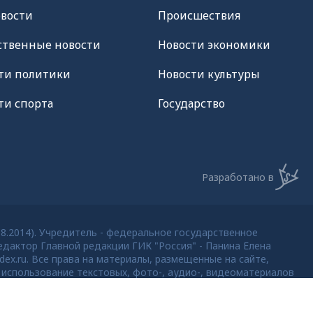
овости
Происшествия
твенные новости
Новости экономики
ти политики
Новости культуры
ти спорта
Государство
Разработано в
08.2014). Учредитель - федеральное государственное
дактор Главной редакции ГИК "Россия" - Панина Елена
dex.ru. Все права на материалы, размещенные на сайте,
использование текстовых, фото-, аудио-, видеоматериалов