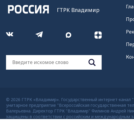
Гла
ГТРК Владимир
Пр
Ре
Пе
Ко
© 2026 ГТРК «Владимир». Государственный интернет-канал "Р
унитарное предприятие "Всероссийская государственная тел
Валерьевна. Директор ГТРК "Владимир" Филинов Андрей Никола
защищены в соответствии с российским и международным за
возможно только с согласия правообладателя ВГТРК. Для де