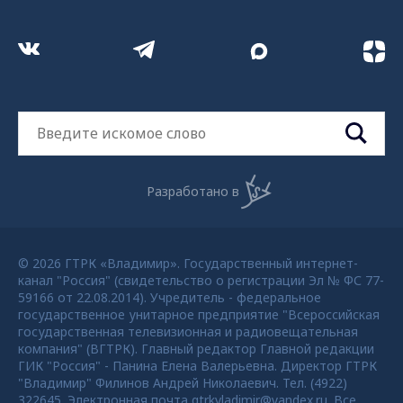
Разработано в
© 2026 ГТРК «Владимир». Государственный интернет-
канал "Россия" (свидетельство о регистрации Эл № ФС 77-
59166 от 22.08.2014). Учредитель - федеральное
государственное унитарное предприятие "Всероссийская
государственная телевизионная и радиовещательная
компания" (ВГТРК). Главный редактор Главной редакции
ГИК "Россия" - Панина Елена Валерьевна. Директор ГТРК
"Владимир" Филинов Андрей Николаевич. Тел. (4922)
322645. Электронная почта gtrkvladimir@yandex.ru. Все